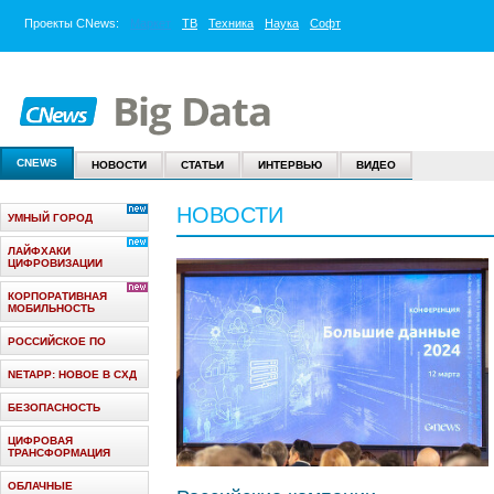
Проекты
CNews
:
Маркет
ТВ
Техника
Наука
Софт
CNEWS
НОВОСТИ
СТАТЬИ
ИНТЕРВЬЮ
ВИДЕО
НОВОСТИ
УМНЫЙ ГОРОД
ЛАЙФХАКИ
ЦИФРОВИЗАЦИИ
КОРПОРАТИВНАЯ
МОБИЛЬНОСТЬ
РОССИЙСКОЕ ПО
NETAPP: НОВОЕ В СХД
БЕЗОПАСНОСТЬ
ЦИФРОВАЯ
ТРАНСФОРМАЦИЯ
ОБЛАЧНЫЕ