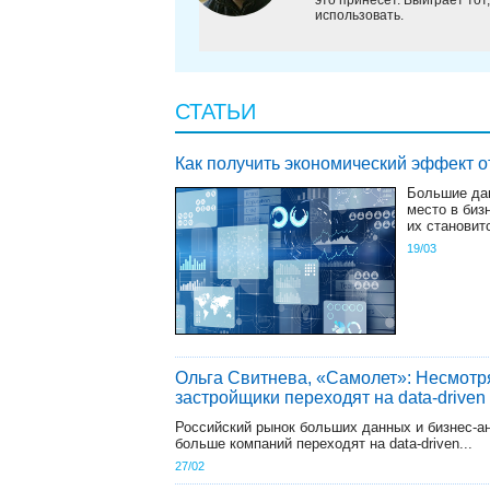
использовать.
СТАТЬИ
Как получить экономический эффект 
Большие да
место в биз
их становит
19/03
Ольга Свитнева, «Самолет»: Несмотря
застройщики переходят на data-drive
Российский рынок больших данных и бизнес-а
больше компаний переходят на data-driven...
27/02