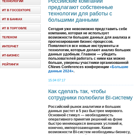
Российские компании
ТЕХНОЛОГИИ
предлагают собственные
ИТ В ГОССЕКТОРЕ
технологии для работы с
большими данными
ИТ В БАНКАХ
ИТ В ТОРГОВЛЕ
Сегодня уже невозможно представить себе
компанию, которая не использует
возможности больших данных для анализа и
ТЕЛЕКОМ
прогнозирования бизнес-процессов.
Появляются все новые инструменты и
ИНТЕРНЕТ
технологии, которые делают анализ больших
данных удобным. Главное — убедить
ИТ-БИЗНЕС
пользователей работать с ними как можно
больше, уверены участники организованной
РЕЙТИНГИ
CNews Conferences конференции
«Большие
данные 2024»
.
15.04 07:17
Как сделать так, чтобы
сотрудники полюбили BI-систему
Российский рынок аналитики и больших
данных растет в 5 раз быстрее мирового.
Основной стимул — необходимость
оперативного принятия решений на фоне
быстро меняющихся внешних условий и,
конечно, импортозамещение. Какие
возможности BI-систем необходимы бизнесу,