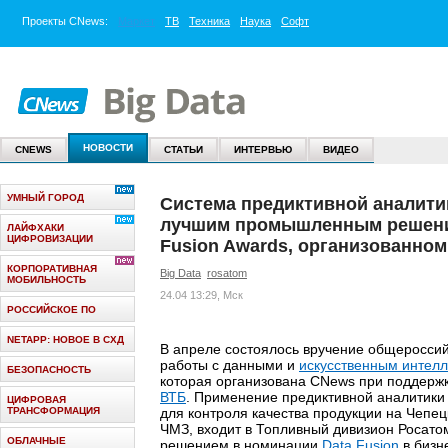
Проекты
CNews
:
Маркет
ТВ
Техника
Наука
Софт
НОВОСТИ
CNEWS
СТАТЬИ
ИНТЕРВЬЮ
ВИДЕО
УМНЫЙ ГОРОД
Система предиктивной аналити
лучшим промышленным решени
ЛАЙФХАКИ
ЦИФРОВИЗАЦИИ
Fusion Awards, организованно
КОРПОРАТИВНАЯ
Big Data
rosatom
МОБИЛЬНОСТЬ
24.04 13:29, Мск
РОССИЙСКОЕ ПО
NETAPP: НОВОЕ В СХД
В апреле состоялось вручение общероссий
работы с данными и
искусственным интел
БЕЗОПАСНОСТЬ
которая организована CNews при поддерж
ВТБ
. Применение предиктивной аналитик
ЦИФРОВАЯ
ТРАНСФОРМАЦИЯ
для контроля качества продукции на Чепе
ЧМЗ, входит в Топливный дивизион Росат
ОБЛАЧНЫЕ
решением в номинации
Data Fusion
в бизн