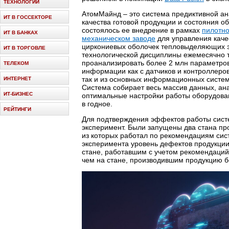
ТЕХНОЛОГИИ
АтомМайнд – это система предиктивной а
ИТ В ГОССЕКТОРЕ
качества готовой продукции и состояния о
состоялось ее внедрение в рамках
пилотно
ИТ В БАНКАХ
механическом заводе
для управления каче
циркониевых оболочек тепловыделяющих э
ИТ В ТОРГОВЛЕ
технологической дисциплины ежемесячно т
проанализировать более 2 млн параметро
ТЕЛЕКОМ
информации как с датчиков и контроллеро
так и из основных информационных систе
ИНТЕРНЕТ
Система собирает весь массив данных, ана
ИТ-БИЗНЕС
оптимальные настройки работы оборудова
в годное.
РЕЙТИНГИ
Для подтверждения эффектов работы сист
эксперимент. Были запущены два стана пр
из которых работал по рекомендациям систе
эксперимента уровень дефектов продукции
стане, работавшим с учетом рекомендаци
чем на стане, производившим продукцию б