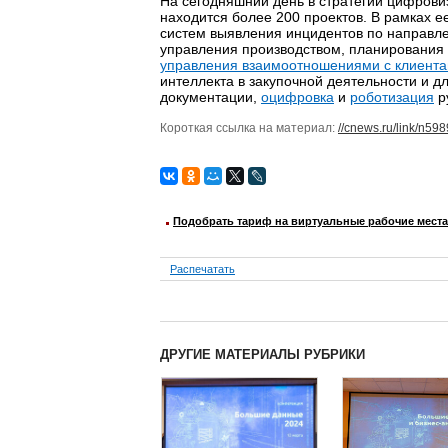
На сегодняшний день в стратегии цифров
находится более 200 проектов. В рамках 
систем выявления инцидентов по направле
управления производством, планирования 
управления взаимоотношениями с клиент
интеллекта в закупочной деятельности и д
документации,
оцифровка
и
роботизация
р
Короткая ссылка на материал:
//cnews.ru/link/n59
Подобрать тариф на виртуальные рабочие места
Распечатать
ДРУГИЕ МАТЕРИАЛЫ РУБРИКИ