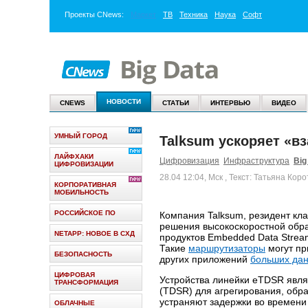
Проекты
CNews
:
Маркет
ТВ
Техника
Наука
Софт
НОВОСТИ
CNEWS
СТАТЬИ
ИНТЕРВЬЮ
ВИДЕО
УМНЫЙ ГОРОД
Talksum ускоряет «в
ЛАЙФХАКИ
Цифровизация
Инфраструктура
Big
ЦИФРОВИЗАЦИИ
28.04 12:04, Мск
, Текст: Татьяна Коро
КОРПОРАТИВНАЯ
МОБИЛЬНОСТЬ
РОССИЙСКОЕ ПО
Компания Talksum, резидент к
решения высокоскоростной обр
NETAPP: НОВОЕ В СХД
продуктов Embedded Data Strea
Такие
маршрутизаторы
могут пр
БЕЗОПАСНОСТЬ
других приложений
больших да
ЦИФРОВАЯ
Устройства линейки еTDSR явля
ТРАНСФОРМАЦИЯ
(TDSR) для агрегирования, обр
устраняют задержки во времен
ОБЛАЧНЫЕ