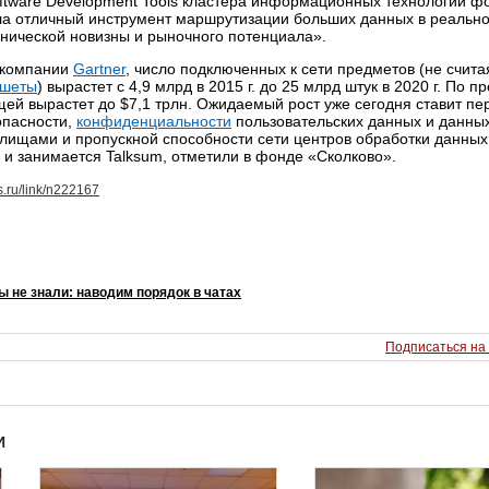
Software Development Tools кластера информационных технологий ф
ла отличный инструмент маршрутизации больших данных в реальн
хнической новизны и рыночного потенциала».
 компании
Gartner
, число подключенных к сети предметов (не счита
ншеты
) вырастет с 4,9 млрд в 2015 г. до 25 млрд штук в 2020 г. По п
щей вырастет до $7,1 трлн. Ожидаемый рост уже сегодня ставит пе
опасности,
конфиденциальности
пользовательских данных и данны
лищами и пропускной способности сети центров обработки данных
 и занимается Talksum, отметили в фонде «Сколково».
s.ru/link/n222167
ы не знали: наводим порядок в чатах
Подписаться на
И