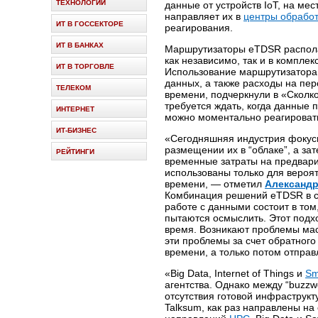
ТЕХНОЛОГИИ
данные от устройств IoT, на ме
направляет их в
центры обрабо
ИТ В ГОССЕКТОРЕ
реагирования.
ИТ В БАНКАХ
Маршрутизаторы eTDSR располаг
как независимо, так и в компле
ИТ В ТОРГОВЛЕ
Использование маршрутизатора 
данных, а также расходы на пе
ТЕЛЕКОМ
времени, подчеркнули в «Сколк
требуется ждать, когда данные п
ИНТЕРНЕТ
можно моментально реагироват
ИТ-БИЗНЕС
«Сегодняшняя индустрия фокуси
размещении их в “облаке”, а з
РЕЙТИНГИ
временные затраты на предвари
использованы только для вероят
Prev
Next
времени, — отметил
Александ
Комбинация решений еTDSR в с
работе с данными состоит в том
пытаются осмыслить. Этот подх
время. Возникают проблемы ма
эти проблемы за счет обратного
времени, а только потом отправ
«Big Data, Internet of Things и
Sm
агентства. Однако между “buzz
отсутствия готовой инфраструк
Talksum, как раз направлены на