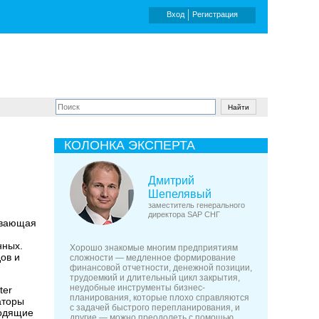
Вход
Регистрация
КОЛОНКА ЭКСПЕРТА
Дмитрий
Шепелявый
заместитель генерального
директора SAP СНГ
ывающая
нных.
Хорошо знакомые многим предприятиям
дов и
сложности — медленное формирование
финансовой отчетности, денежной позиции,
трудоемкий и длительный цикл закрытия,
неудобные инструменты бизнес-
ter
планирования, которые плохо справляются
аторы
с задачей быстрого перепланирования, и
ходящие
другие — можно преодолеть с помощью