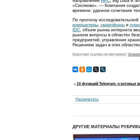
направлений
HPC
, Big Data и 
«Сколково». — Компания созда
времени: удачное сочетание те
По прогнозу исследовательской
компьютеры
,
смартфоны
и
пла
IDC
, объем рынка интернета ве
рынком вопросы в областях без
предприятий, управления храни
Решением задач в этих областях
Короткая ссылка на материал:
//cnew
10 функций Telegram, о которых в
Распечатать
ДРУГИЕ МАТЕРИАЛЫ РУБРИК