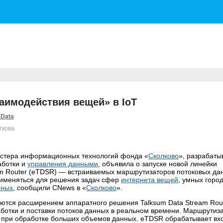
заимодействия вещей» в IoT
 Data
ткова
ластера информационных технологий фонда «
Сколково
», разрабат
аботки и
управления данными
, объявила о запуске новой линейки
m Router (eTDSR) — встраиваемых маршрутизаторов потоковых да
именяться для решения задач сфер
интернета вещей
, умных горо
нных
, сообщили CNews в «
Сколково
».
ются расширением аппаратного решения Talksum Data Stream Rou
аботки и поставки потоков данных в реальном времени. Маршрутиз
и при обработке больших объемов данных. eTDSR обрабатывает в