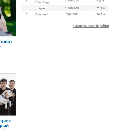
3
1 408 954
4,3%
Consulting
4
Крок
1 308 708
22,9%
5
Сапран *
590 000
29,9%
смотреть полный рейтиг
отовят
»
троят
орый