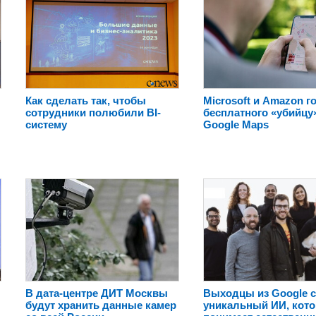
Как сделать так, чтобы
Microsoft и Amazon г
сотрудники полюбили BI-
бесплатного «убийцу
систему
Google Maps
В дата-центре ДИТ Москвы
Выходцы из Google с
будут хранить данные камер
уникальный ИИ, кот