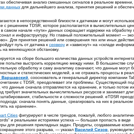
стах обеспечивая анализ смешанных сигналов в реальном времени,
тки данных
для дальнейшего анализа, принятия решений и обеспе
аются в непосредственной близости к датчикам и могут использо
ксе с решением TDSR, которое располагается в вычислительных цен
в самом начале «пути» данных сокращает издержки на обработку 
рсонал и инфраструктуру. Но главный положительный момент — эк
ово». Для принятия решений или совершения тех или иных действи
ройдут путь от датчика к
серверу
и «зависнут» на «складе информ
ь на меняющуюся обстановку.
руется на сборе большого количества данных устройств интернет
атем попытке выстроить корреляцию между ними. В большинстве слу
тельную обработку и саму аналитику означают, что данные могут б
ностных и статистических моделей, а не отражать процессы в реа
р Варшавский
, сооснователь и генеральный директор компании Ta
очетании с TDSR, преодолевает эти проблемы. Существующий под
, что данные сначала отправляются на хранение, и только потом и
од требует значительных вычислительных ресурсов и занимает дли
сштабирования, стабильности и сложности решений. eTDSR преод
 подхода: сначала понять данные, среагировать на них в реальном
лять на хранение».
art Cities
фигурируют в числе трендов, пожалуй, любого аналитиче
words” и реальными историями успеха — большая пропасть в виде
туры для решения прикладных задач. Продукты, создаваемые комп
 сокращение этого разрыва, — указал
Василий Сизов
, руководите