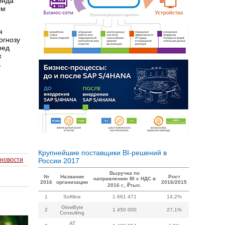
онда
ом
я
рогнозу
ред
х
.
Крупнейшие поставщики BI-решений в
 новости
России 2017
Выручка по
№
Название
Рост
направлению BI с НДС в
2016
организации
2016/2015
2016 г., ₽тыс.
1
Softline
1 661 471
14,2%
GlowByte
2
1 450 000
27,1%
Consulting
AT