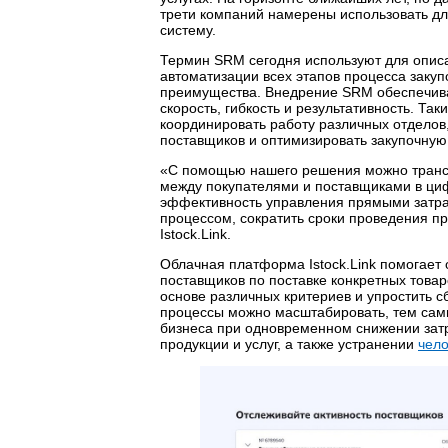
трети компаний намерены использовать дл
систему.
Термин SRM сегодня используют для опис
автоматизации всех этапов процесса закуп
преимущества. Внедрение SRM обеспечива
скорость, гибкость и результативность. Та
координировать работу различных отделов,
поставщиков и оптимизировать закупочную
«С помощью нашего решения можно транс
между покупателями и поставщиками в ци
эффективность управления прямыми затра
процессом, сократить сроки проведения п
Istock.Link.
Облачная платформа Istock.Link помогает
поставщиков по поставке конкретных товаро
основе различных критериев и упростить сб
процессы можно масштабировать, тем сам
бизнеса при одновременном снижении затр
продукции и услуг, а также устранении
чело