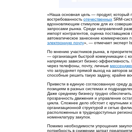
«Наша основная цель — продукт, который п
востребованность
отечественных
SRM-сист
вдохновляющим стимулом для их совершен
запросами рынка. Среди направлений ра
импорт контрагентов, оценка поставщиков 
автоматическое занесение коммерческих 
электронную почту
», — отмечает эксперт
Is
По мнению участников рынка, в приоритет
—
организация быстрой коммуникации с ко
напрямую зависит бизнес-эффективность.
через телефоны, почту, личные
мессендже
что затрудняет прямой выход на авторов з
способные решить такую задачу, крайне в
Привести в единую согласованную среду 
позициям в разных системах и подразделе
Даже среднему бизнесу трудно обеспечить
прозрачность движения и управление оста
цикла. Сложнее дело обстоит с крупными 
организационной структурой и сетью фили
расположенных в труднодоступных региона
номенклатуру закупок.
Помимо необходимости упрощения закупоч
потребность в снижении затрат предприяти