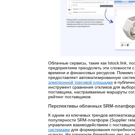
Облачные сервисы, такие как Istock.link, 
предприятиям преодолеть эти сложности 
времени и финансовых ресурсов. Помимо 
предоставляет автоматизированную систем
электронной торговой площадке
в публичн
инструмент сравнения откликов для выбор
поставщика, настраиваемые маршруты согл
рейтинг поставщиков.
Перспективы облачных SRM-платфор
К одним из ключевых трендов автоматизаци
популярности SRM-платформ (Supplier rel
управления взаимодействием с поставщик
системами
для формирования потребности 
услугах. На горизонте ближайших лет, по 