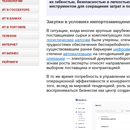
ТЕХНОЛОГИИ
их гибкостью, безопасностью и легкость
инструментом для сокращения затрат и 
ИТ В ГОССЕКТОРЕ
ИТ В БАНКАХ
Закупки в условиях импортозамещени
ИТ В ТОРГОВЛЕ
В ситуации, когда многие крупные зарубе
поставщиками сырья и комплектующих пок
ТЕЛЕКОМ
логистические цепочки
были утеряны, отеч
трудностями обеспечения бесперебойного 
ИНТЕРНЕТ
существовавшим ранее барьерам
цифрови
степени
автоматизации
на сегодняшний д
ИТ-БИЗНЕС
операции
— электронный документооборот
РЕЙТИНГИ
зонам роста эксперты относят направления
выбором поставщика и контрактацией.
В то же время потребность в управлении 
операционной эффективности и конкурент
того, вслед за мировой тенденцией, роль 
восприниматься бизнесом как центр созда