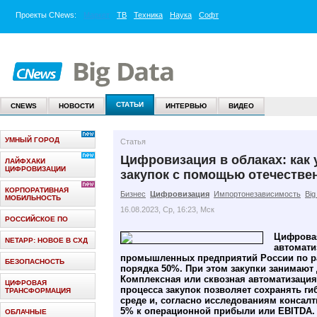
Проекты
CNews
:
Маркет
ТВ
Техника
Наука
Софт
СТАТЬИ
CNEWS
НОВОСТИ
ИНТЕРВЬЮ
ВИДЕО
УМНЫЙ ГОРОД
Статья
Цифровизация в облаках: как
ЛАЙФХАКИ
ЦИФРОВИЗАЦИИ
закупок с помощью отечестве
КОРПОРАТИВНАЯ
Бизнес
Цифровизация
Импортонезависимость
Big
МОБИЛЬНОСТЬ
16.08.2023, Ср, 16:23, Мск
РОССИЙСКОЕ ПО
Цифровая
NETAPP: НОВОЕ В СХД
автомати
промышленных предприятий России по р
БЕЗОПАСНОСТЬ
порядка 50%. При этом закупки занимают
Комплексная или сквозная автоматизация
ЦИФРОВАЯ
процесса закупок позволяет сохранять 
ТРАНСФОРМАЦИЯ
среде и, согласно исследованиям консал
5% к операционной прибыли или EBITDA
ОБЛАЧНЫЕ