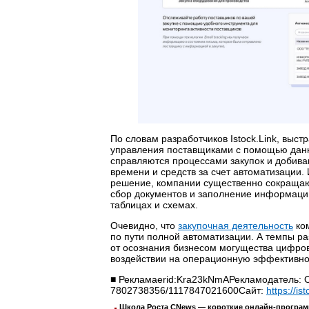
По словам разработчиков Istock.Link, вы
управления поставщиками с помощью данн
справляются процессами закупок и добива
времени и средств за счет автоматизации.
решение, компании существенно сокращаю
сбор документов и заполнение информаци
таблицах и схемах.
Очевидно, что
закупочная деятельность
ком
по пути полной автоматизации. А темпы раз
от осознания бизнесом могущества цифро
воздействии на операционную эффективно
■
Реклама
erid:Kra23kNmA
Рекламодатель:
7802738356/1117847021600
Сайт:
https://ist
Школа Роста CNews — короткие онлайн-програ