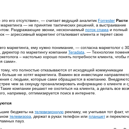
это его отсутствие», — считает ведущий аналитик
Forrester
Расти
 маркетинга — не принятие тактических решений, а выстраивание
ентом. Раздражающие звонки, нескончаемый
поток спама
и полный
ок — агрессивный маркетинг отталкивает клиента и теряет свою
его маркетинга, ему нужно понимание, — согласна маркетолог с 3
), директор по маркетингу компании
Teradata
. — Технологии помен
ркетолога – настолько хорошо понять потребности клиента, чтобы 
бя сами».
 тому, что полностью отказываются от исходящей коммуникации
ы больше не хотят маркетинга. Взамен все инвестиции направляют
ения с людьми, которые сами обращаются в компанию. Внедряют
стрее чем за секунду проанализировать информацию о клиенте и 
Такие компании решают не охотиться на клиента, а делать все во
го, например, оптимизируется поиск в интернете.
уются
льшие бюджеты на
телевизионную
рекламу, не учитывая тот факт, ч
раном
телевизора
, держат в руках телефон или
планшет
и переключ
кламных пауз.