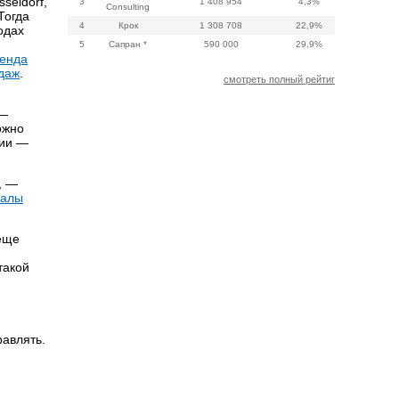
seldorf,
3
1 408 954
4,3%
Consulting
Тогда
4
Крок
1 308 708
22,9%
одах
5
Сапран *
590 000
29,9%
ренда
одаж
.
смотреть полный рейтиг
 —
ожно
ции —
, —
налы
 еще
такой
равлять.