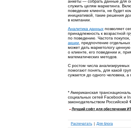
анкеты — собрать данные для о
служить целям маркетинга. Вклю
поведение клиента, не будет ко
инициативой, такие решения до
в компании.
Аналитика данных
позволяет се
принадлежность к возрастной гр
по поведению. Частота покупок,
акции
, предпочтение отдельных
может дать маркетологу ценну
о клиенте, его поведении и, пр
математических методов.
С ростом числа анализируемых 
помогают понять, для какой гру
сужается до одного человека, 
* Американская транснациональн
социальных сетей Facebook и In
законодательством Российской
Лучший софт для обеспечения ИТ
Распечатать
Для блога