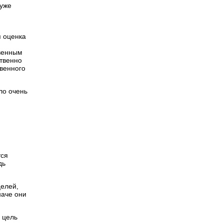
 уже
я оценка
твенным
твенно
венного
ло очень
тся
дь
целей,
наче они
 цель