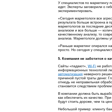
У специалистов по маркетингу 
идет. Эксперты заговорили о гиб
экспериментировать.
«Сегодня маркетологи все агрес
результата больше встроена в п
маркетологов за последние деся
анализом и все больше — колич
качественному анализу, то со
анализа. Маркетологи должны у
«Раньше маркетинг опирался на
просто. Но сегодня у специалис
5. Компания не заботится о к
Сайты «падают»,
Wi-Fi
не работ
информационных технологий лю
автоматизация
неверного решен
причиной пустой траты денег. Г
отнюдь не неправильная обраб
становится следствием проблем
В компании должна быть выработ
как обеспечить их качество. Пр
будут стоить дороже, чем та цен
Небольшой пример: клиенту бан