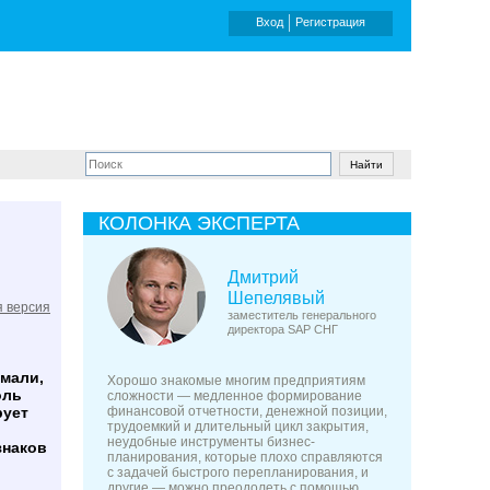
Вход
Регистрация
КОЛОНКА ЭКСПЕРТА
Дмитрий
Шепелявый
 версия
заместитель генерального
директора SAP СНГ
мали,
Хорошо знакомые многим предприятиям
оль
сложности — медленное формирование
рует
финансовой отчетности, денежной позиции,
трудоемкий и длительный цикл закрытия,
неудобные инструменты бизнес-
знаков
планирования, которые плохо справляются
с задачей быстрого перепланирования, и
другие — можно преодолеть с помощью