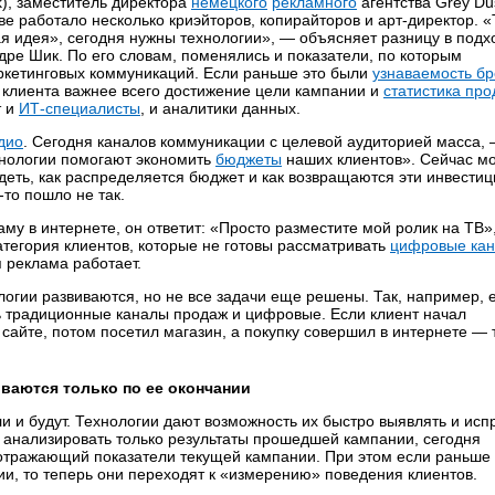
k), заместитель директора
немецкого
рекламного
агентства Grey Dus
тве работало несколько криэйторов, копирайторов и арт-директор. «
я идея», сегодня нужны технологии», — объясняет разницу в подх
ндре Шик. По его словам, поменялись и показатели, по которым
ркетинговых коммуникаций. Если раньше это были
узнаваемость б
я клиента важнее всего достижение цели кампании и
статистика пр
т и
ИТ-специалисты
, и аналитики данных.
дио
. Сегодня каналов коммуникации с целевой аудиторией масса,
хнологии помогают экономить
бюджеты
наших клиентов». Сейчас м
деть, как распределяется бюджет и как возвращаются эти инвести
о-то пошло не так.
му в интернете, он ответит: «Просто разместите мой ролик на ТВ»
атегория клиентов, которые не готовы рассматривать
цифровые ка
 реклама работает.
логии развиваются, но не все задачи еще решены. Так, например,
ь традиционные каналы продаж и цифровые. Если клиент начал
сайте, потом посетил магазин, а покупку совершил в интернете — 
иваются только по ее окончании
и и будут. Технологии дают возможность их быстро выявлять и исп
и анализировать только результаты прошедшей кампании, сегодня
 отражающий показатели текущей кампании. При этом если раньше
и, то теперь они переходят к «измерению» поведения клиентов.