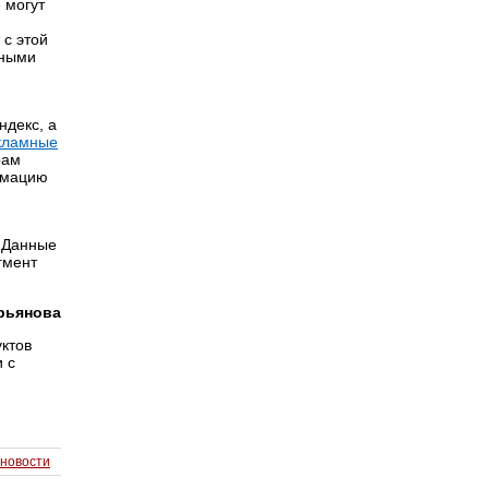
 могут
 с этой
нными
ндекс, а
кламные
рам
рмацию
. Данные
гмент
рьянова
уктов
 с
 новости