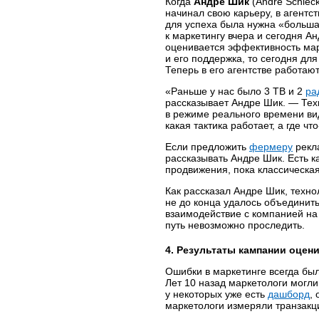
Когда
Андре Шик
(Andre Schiec
начинал свою карьеру, в агентс
для успеха была нужна «больша
к маркетингу вчера и сегодня А
оценивается эффективность ма
и его поддержка, то сегодня дл
Теперь в его агентстве работаю
«Раньше у нас было 3 ТВ и 2
ра
рассказывает Андре Шик. — Те
в режиме реального времени ви
какая тактика работает, а где чт
Если предложить
фермеру
рекла
рассказывать Андре Шик. Есть к
продвижения, пока классическая
Как рассказал Андре Шик, техно
не до конца удалось объединит
взаимодействие с компанией на 
путь невозможно проследить.
4. Результаты кампании оцен
Ошибки в маркетинге всегда был
Лет 10 назад маркетологи могл
у некоторых уже есть
дашборд
,
маркетологи измеряли транзакци