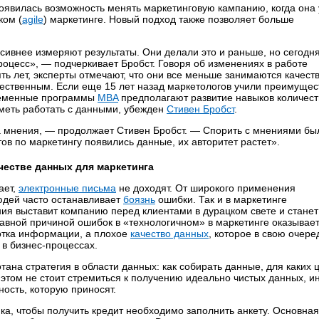
появилась возможность менять маркетинговую кампанию, когда она
ком (
agile
) маркетинге. Новый подход также позволяет больше
сивнее измеряют результаты. Они делали это и раньше, но сегодн
роцесс», — подчеркивает Бробст. Говоря об изменениях в работе
ть лет, эксперты отмечают, что они все меньше занимаются качес
ественным. Если еще 15 лет назад маркетологов учили преимущес
временные программы
MBA
предполагают развитие навыков количест
меть работать с данными, убежден
Стивен Бробст
.
 мнения, — продолжает Стивен Бробст. — Спорить с мнениями бы
тов по маркетингу появились данные, их авторитет растет».
ачестве данных для маркетинга
ает,
электронные письма
не доходят. От широкого применения
дей часто останавливает
боязнь
ошибки. Так и в маркетинге
ия выставит компанию перед клиентами в дурацком свете и станет
лавной причиной ошибок в «технологичном» в маркетинге оказывае
отка информации, а плохое
качество данных
, которое в свою очере
 в бизнес-процессах.
ана стратегия в области данных: как собирать данные, для каких 
и этом не стоит стремиться к получению идеально чистых данных, и
ность, которую приносят.
ка, чтобы получить кредит необходимо заполнить анкету. Основная