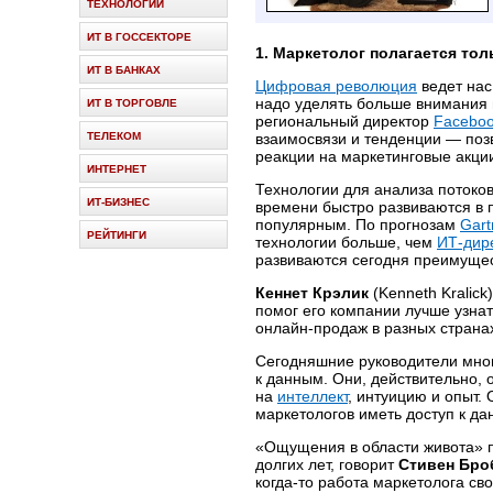
ТЕХНОЛОГИИ
ИТ В ГОССЕКТОРЕ
1. Маркетолог полагается тол
ИТ В БАНКАХ
Цифровая революция
ведет нас
надо уделять больше внимания
ИТ В ТОРГОВЛЕ
региональный директор
Faceboo
ТЕЛЕКОМ
взаимосвязи и тенденции — поз
реакции на маркетинговые акци
ИНТЕРНЕТ
Технологии для анализа потоко
ИТ-БИЗНЕС
времени быстро развиваются в 
популярным. По прогнозам
Gart
РЕЙТИНГИ
технологии больше, чем
ИТ-дир
развиваются сегодня преимущес
Prev
Next
Кеннет Крэлик
(Kenneth Kralick
помог его компании лучше узнат
онлайн-продаж в разных страна
Сегодняшние руководители мног
к данным. Они, действительно,
на
интеллект
, интуицию и опыт.
маркетологов иметь доступ к да
«Ощущения в области живота» 
долгих лет, говорит
Стивен Бро
когда-то работа маркетолога св