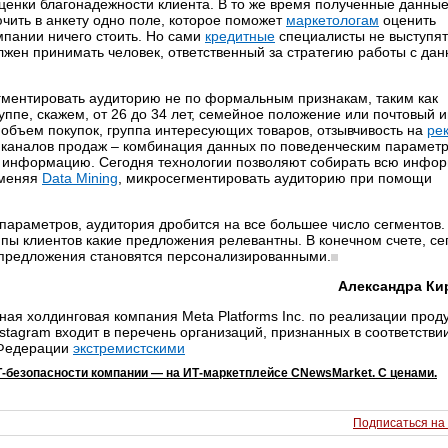
ценки благонадежности клиента. В то же время полученные данные
чить в анкету одно поле, которое поможет
маркетологам
оценить
мпании ничего стоить. Но сами
кредитные
специалисты не выступят
лжен принимать человек, ответственный за стратегию работы с да
гментировать аудиторию не по формальным признакам, таким как
уппе, скажем, от 26 до 34 лет, семейное положение или почтовый и
 объем покупок, группа интересующих товаров, отзывчивость на
ре
 каналов продаж – комбинация данных по поведенческим парамет
ю информацию. Сегодня технологии позволяют собирать всю инфо
именяя
Data Mining
, микросегментировать аудиторию при помощи
параметров, аудитория дробится на все большее число сегментов
ппы клиентов какие предложения релевантны. В конечном счете, се
а предложения становятся персонализированными.
Александра Ки
ая холдинговая компания Meta Platforms Inc. по реализации прод
stagram входит в перечень организаций, признанных в соответствии
 Федерации
экстремистскими
-безопасности компании ― на ИТ-маркетплейсе CNewsMarket. С ценами.
Подписаться на