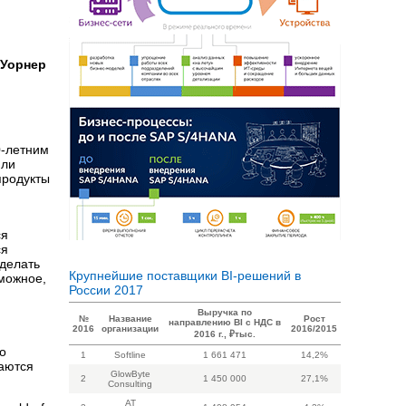
 Уорнер
0-летним
яли
продукты
ся
ся
сделать
Крупнейшие поставщики BI-решений в
зможное,
России 2017
Выручка по
№
Название
Рост
направлению BI с НДС в
2016
организации
2016/2015
2016 г., ₽тыс.
то
1
Softline
1 661 471
14,2%
аются
GlowByte
2
1 450 000
27,1%
Consulting
AT