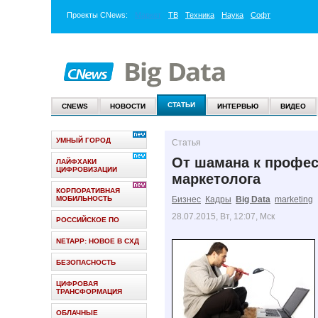
Проекты
CNews
:
Маркет
ТВ
Техника
Наука
Софт
СТАТЬИ
CNEWS
НОВОСТИ
ИНТЕРВЬЮ
ВИДЕО
УМНЫЙ ГОРОД
Статья
От шамана к профес
ЛАЙФХАКИ
ЦИФРОВИЗАЦИИ
маркетолога
КОРПОРАТИВНАЯ
МОБИЛЬНОСТЬ
Бизнес
Кадры
Big Data
marketing
28.07.2015, Вт, 12:07, Мск
РОССИЙСКОЕ ПО
NETAPP: НОВОЕ В СХД
БЕЗОПАСНОСТЬ
ЦИФРОВАЯ
ТРАНСФОРМАЦИЯ
ОБЛАЧНЫЕ