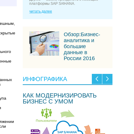
платформы SAP S/4HANA.
читать далее
спешным,
скрытые
Обзор:Бизнес-
,
аналитика и
большие
льного
данные в
е
России 2016
ионные
ИНФОГРАФИКА
данных
и
КАК МОДЕРНИЗИРОВАТЬ
упа
БИЗНЕС С УМОМ
я
тяжении
сли