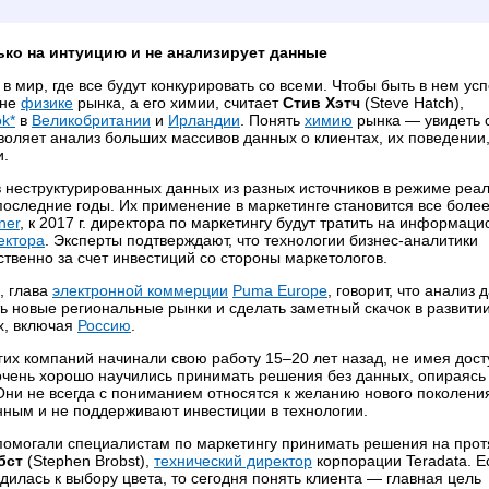
ько на интуицию и не анализирует данные
 в мир, где все будут конкурировать со всеми. Чтобы быть в нем у
 не
физике
рынка, а его химии, считает
Стив Хэтч
(Steve Hatch),
k*
в
Великобритании
и
Ирландии
. Понять
химию
рынка — увидеть 
воляет анализ больших массивов данных о клиентах, их поведении
и.
в неструктурированных данных из разных источников в режиме реа
последние годы. Их применение в маркетинге становится все боле
ner
, к 2017 г. директора по маркетингу будут тратить на информац
ектора
. Эксперты подтверждают, что технологии бизнес-аналитики
твенно за счет инвестиций со стороны маркетологов.
), глава
электронной коммерции
Puma Europe
, говорит, что анализ 
ь новые региональные рынки и сделать заметный скачок в развити
х, включая
Россию
.
их компаний начинали свою работу 15–20 лет назад, не имея дост
 очень хорошо научились принимать решения без данных, опираясь
 Они не всегда с пониманием относятся к желанию нового поколени
нным и не поддерживают инвестиции в технологии.
помогали специалистам по маркетингу принимать решения на про
бст
(Stephen Brobst),
технический директор
корпорации Teradata. Е
одилась к выбору цвета, то сегодня понять клиента — главная цель