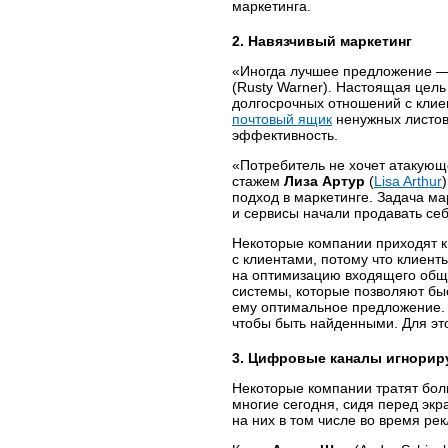
маркетинга.
2. Навязчивый маркетинг
«Иногда лучшее предложение — 
(Rusty Warner). Настоящая цель
долгосрочных отношений с кли
почтовый ящик
ненужных листов
эффективность.
«Потребитель не хочет атакующ
стажем
Лиза Артур
(
Lisa Arthur
подход в маркетинге. Задача ма
и сервисы начали продавать се
Некоторые компании приходят к
с клиентами, потому что клиент
на оптимизацию входящего общ
системы, которые позволяют бы
ему оптимальное предложение. 
чтобы быть найденными. Для это
3. Цифровые каналы игнорир
Некоторые компании тратят бо
многие сегодня, сидя перед эк
на них в том числе во время ре