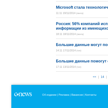
Microsoft стала технологи
11:11 19/11/2014
(лента)
Россия: 56% компаний ис
информации из имеющихс
18:11 18/11/2014
(лента)
Большие данные могут по
14:11 17/11/2014
(топ)
Большие данные помогут 
17:11 13/11/2014
(топ)
<<
|
14
|
Об издании
Реклама
Вакансии
Контакты