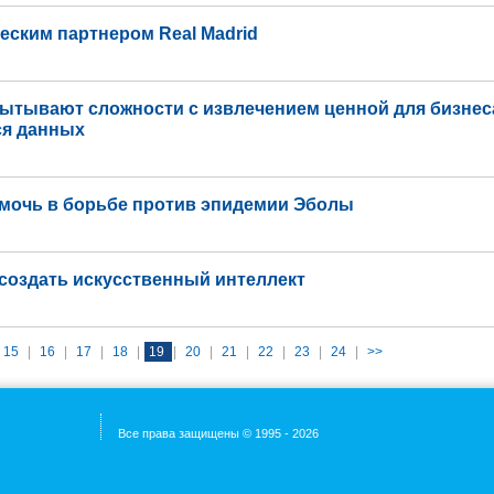
ческим партнером Real Madrid
пытывают сложности с извлечением ценной для бизнес
я данных
мочь в борьбе против эпидемии Эболы
создать искусственный интеллект
15
|
16
|
17
|
18
|
19
|
20
|
21
|
22
|
23
|
24
|
>>
Все права защищены © 1995 - 2026