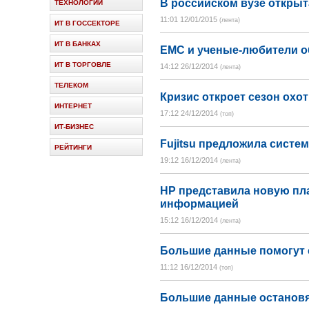
В российском вузе откры
ТЕХНОЛОГИИ
11:01 12/01/2015
(лента)
ИТ В ГОССЕКТОРЕ
ИТ В БАНКАХ
EMC и ученые-любители о
ИТ В ТОРГОВЛЕ
14:12 26/12/2014
(лента)
ТЕЛЕКОМ
Кризис откроет сезон охо
ИНТЕРНЕТ
17:12 24/12/2014
(топ)
ИТ-БИЗНЕС
Fujitsu предложила систе
РЕЙТИНГИ
19:12 16/12/2014
(лента)
Prev
Next
HP представила новую пл
информацией
15:12 16/12/2014
(лента)
Большие данные помогут 
11:12 16/12/2014
(топ)
Большие данные остановя