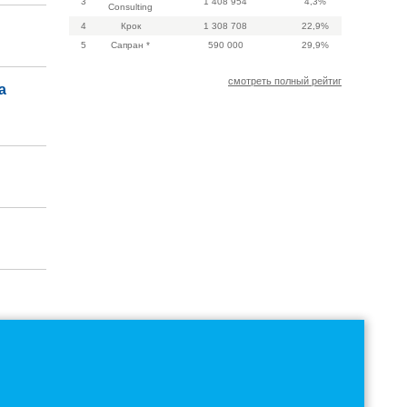
3
1 408 954
4,3%
Consulting
4
Крок
1 308 708
22,9%
5
Сапран *
590 000
29,9%
смотреть полный рейтиг
а