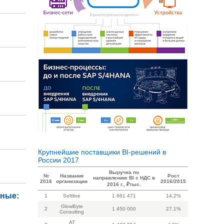
Крупнейшие поставщики BI-решений в
России 2017
Выручка по
№
Название
Рост
направлению BI с НДС в
2016
организации
2016/2015
2016 г., ₽тыс.
нные:
1
Softline
1 661 471
14,2%
GlowByte
2
1 450 000
27,1%
Consulting
AT