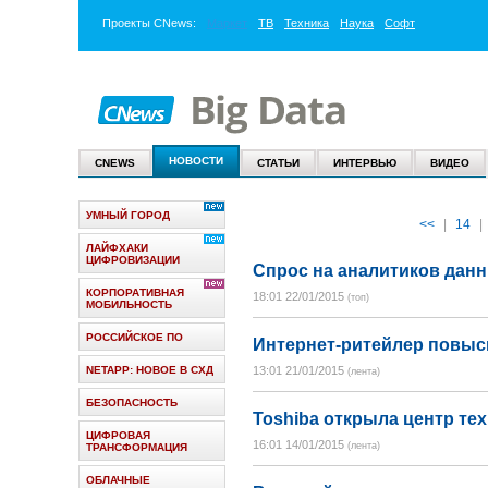
Проекты
CNews
:
Маркет
ТВ
Техника
Наука
Софт
НОВОСТИ
CNEWS
СТАТЬИ
ИНТЕРВЬЮ
ВИДЕО
УМНЫЙ ГОРОД
<<
|
14
|
ЛАЙФХАКИ
ЦИФРОВИЗАЦИИ
Спрос на аналитиков данны
КОРПОРАТИВНАЯ
18:01 22/01/2015
(топ)
МОБИЛЬНОСТЬ
РОССИЙСКОЕ ПО
Интернет-ритейлер повыси
NETAPP: НОВОЕ В СХД
13:01 21/01/2015
(лента)
БЕЗОПАСНОСТЬ
Toshiba открыла центр те
ЦИФРОВАЯ
16:01 14/01/2015
(лента)
ТРАНСФОРМАЦИЯ
ОБЛАЧНЫЕ