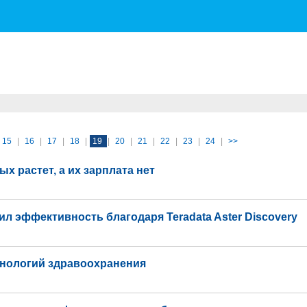
15
|
16
|
17
|
18
|
19
|
20
|
21
|
22
|
23
|
24
|
>>
х растет, а их зарплата нет
л эффективность благодаря Teradata Aster Discovery
хнологий здравоохранения