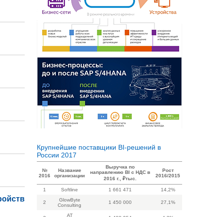
Крупнейшие поставщики BI-решений в
России 2017
Выручка по
№
Название
Рост
направлению BI с НДС в
2016
организации
2016/2015
2016 г., ₽тыс.
1
Softline
1 661 471
14,2%
ройств
GlowByte
2
1 450 000
27,1%
Consulting
AT