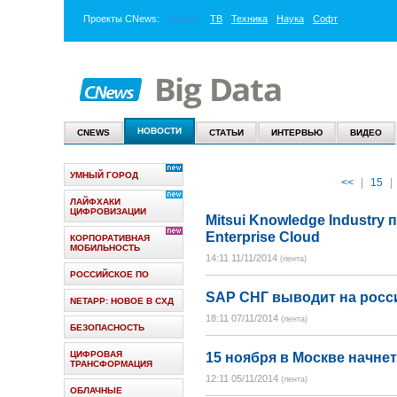
Проекты
CNews
:
Маркет
ТВ
Техника
Наука
Софт
НОВОСТИ
CNEWS
СТАТЬИ
ИНТЕРВЬЮ
ВИДЕО
УМНЫЙ ГОРОД
<<
|
15
|
ЛАЙФХАКИ
ЦИФРОВИЗАЦИИ
Mitsui Knowledge Industry
Enterprise Cloud
КОРПОРАТИВНАЯ
МОБИЛЬНОСТЬ
14:11 11/11/2014
(лента)
РОССИЙСКОЕ ПО
SAP СНГ выводит на росси
NETAPP: НОВОЕ В СХД
18:11 07/11/2014
(лента)
БЕЗОПАСНОСТЬ
ЦИФРОВАЯ
15 ноября в Москве начнет
ТРАНСФОРМАЦИЯ
12:11 05/11/2014
(лента)
ОБЛАЧНЫЕ