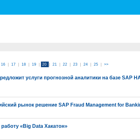
16
|
17
|
18
|
19
|
20
|
21
|
22
|
23
|
24
|
25
|
>>
 предложит услуги прогнозной аналитики на базе SAP 
йский рынок решение SAP Fraud Management for Banki
 работу «Big Data Хакатон»