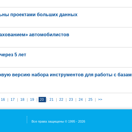
льны проектами больших данных
рахованием» автомобилистов
ерез 5 лет
овую версию набора инструментов для работы с базам
16
|
17
|
18
|
19
|
20
|
21
|
22
|
23
|
24
|
25
|
>>
Все права защищены © 1995 - 2026