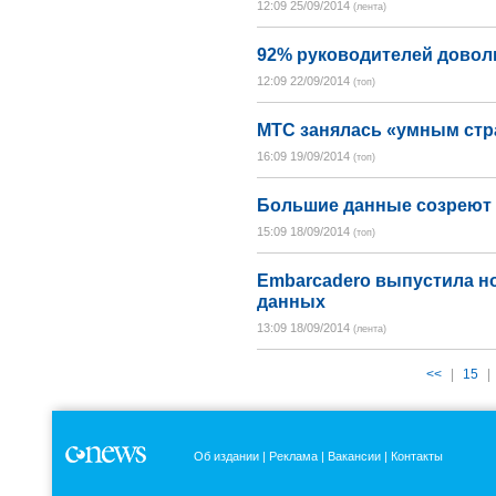
12:09 25/09/2014
(лента)
92% руководителей дово
12:09 22/09/2014
(топ)
МТС занялась «умным ст
16:09 19/09/2014
(топ)
Большие данные созреют ч
15:09 18/09/2014
(топ)
Embarcadero выпустила н
данных
13:09 18/09/2014
(лента)
<<
|
15
|
Об издании
Реклама
Вакансии
Контакты