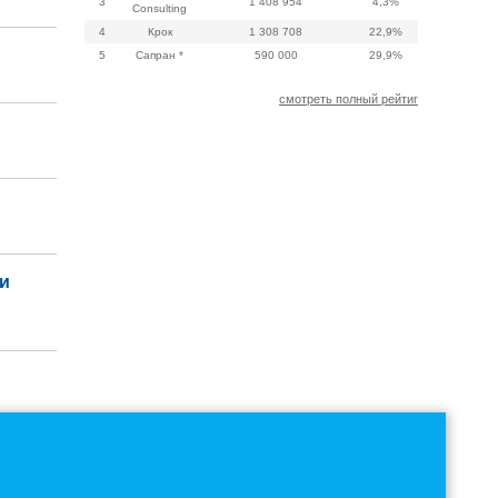
3
1 408 954
4,3%
Consulting
4
Крок
1 308 708
22,9%
5
Сапран *
590 000
29,9%
смотреть полный рейтиг
и