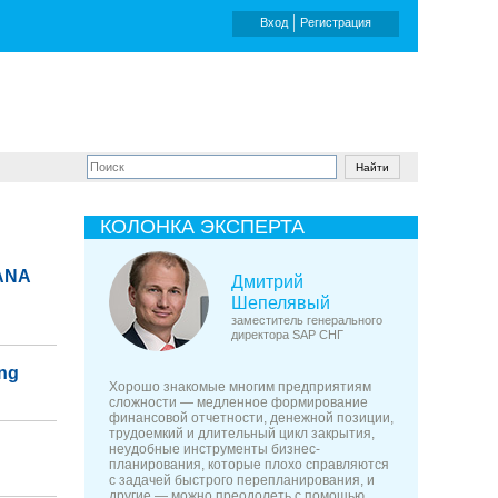
Вход
Регистрация
КОЛОНКА ЭКСПЕРТА
HANA
Дмитрий
Шепелявый
заместитель генерального
директора SAP СНГ
ng
Хорошо знакомые многим предприятиям
сложности — медленное формирование
финансовой отчетности, денежной позиции,
трудоемкий и длительный цикл закрытия,
неудобные инструменты бизнес-
планирования, которые плохо справляются
с задачей быстрого перепланирования, и
другие — можно преодолеть с помощью