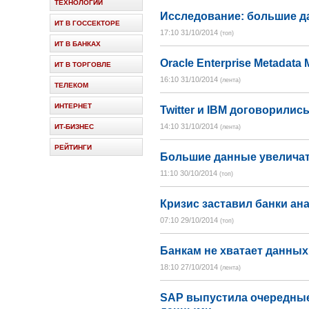
ТЕХНОЛОГИИ
Исследование: большие да
ИТ В ГОССЕКТОРЕ
17:10 31/10/2014
(топ)
ИТ В БАНКАХ
Oracle Enterprise Metada
ИТ В ТОРГОВЛЕ
16:10 31/10/2014
(лента)
ТЕЛЕКОМ
ИНТЕРНЕТ
Twitter и IBM договорилис
14:10 31/10/2014
ИТ-БИЗНЕС
(лента)
РЕЙТИНГИ
Большие данные увеличат
11:10 30/10/2014
Prev
Next
(топ)
Кризис заставил банки а
07:10 29/10/2014
(топ)
Банкам не хватает данных
18:10 27/10/2014
(лента)
SAP выпустила очередны